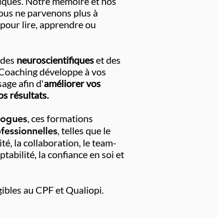
niques. Notre mémoire et nos
ous ne parvenons plus à
pour lire, apprendre ou
 des
neuroscientifiques
et des
Coaching développe à vos
age afin d'
améliorer vos
os résultats.
, ces formations
logues
, telles que le
essionnelles
té, la collaboration, le team-
tabilité, la confiance en soi et
gibles au CPF
et Qualiopi.