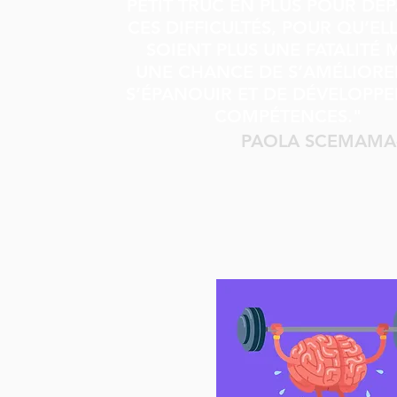
PETIT TRUC EN PLUS POUR DÉ
CES DIFFICULTÉS, POUR QU’EL
SOIENT PLUS UNE FATALITÉ 
UNE CHANCE DE S’AMÉLIORE
S’ÉPANOUIR ET DE DÉVELOPP
COMPÉTENCES."
PAOLA SCEMAMA-