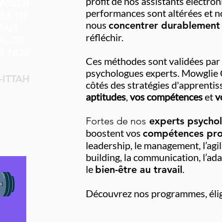
profit de nos assistants électro
PASSER
performances sont altérées et n
LES NE
nous
concentrer durablement
MAIS
réfléchir.
R, DE
ER NOS
Ces méthodes sont validées par
psychologues experts. Mowglie 
ITTAH
côtés des stratégies d'apprentiss
aptitudes
,
vos compétences
et
v
Fortes de nos
experts psycho
boostent vos
compétences prof
leadership, le management, l’agili
building, la communication, l’adap
le
.
bien-être au travail
Découvrez nos programmes, éli